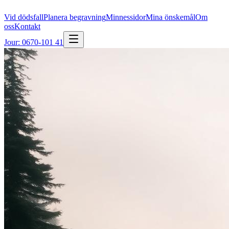
Vid dödsfall
Planera begravning
Minnessidor
Mina önskemål
Om
oss
Kontakt
Jour: 0670-101 41