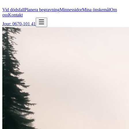
Vid dödsfall
Planera begravning
Minnessidor
Mina önskemål
Om
oss
Kontakt
Jour: 0670-101 41