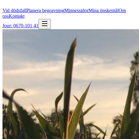
Vid dödsfall
Planera begravning
Minnessidor
Mina önskemål
Om
oss
Kontakt
Jour: 0670-101 41